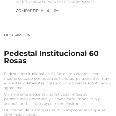
INSTITUCIONALES PARA EMPRESAS
,
JARRONES
COMPARTIR
DESCRIPCIÓN
Pedestal Institucional 60
Rosas
Pedestal institucional de 60 Rosas son elegidas con
mucho cuidado por nuestros floristas para clientes muy
exigentes y detallistas, creando un ambiente sofisticado y
agradable.
Un ambiente elegante y sofisticado refleja su
personalidad y mensaje y a través de su mobiliario y
decoración, las flores ayudan muchísimo.
La imagen de la empresa es muy importante ya que se
diferencia de otras