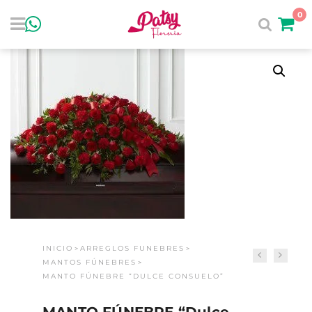
0
INICIO
ARREGLOS FUNEBRES
>
>
MANTOS FÚNEBRES
>
MANTO FÚNEBRE “DULCE CONSUELO”
MANTO FÚNEBRE “Dulce