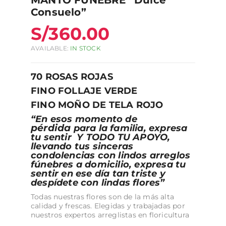
Consuelo”
S/
360.00
AVAILABLE:
IN STOCK
70 ROSAS ROJAS
FINO FOLLAJE VERDE
FINO MOÑO DE TELA ROJO
“En esos momento de
pérdida
para la familia, expresa
tu sentir Y TODO TU APOYO,
llevando tus sinceras
condolencias con lindos arreglos
fúnebres a domicilio, expresa tu
sentir en ese día tan triste y
despídete con lindas flores”
Todas nuestras flores son de la más alta
calidad y frescas. Elegidas y trabajadas por
nuestros expertos arreglistas en floricultura