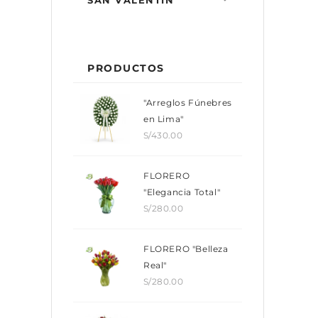
SAN VALENTÍN
PRODUCTOS
"Arreglos Fúnebres
en Lima"
S/
430.00
FLORERO
"Elegancia Total"
S/
280.00
FLORERO "Belleza
Real"
S/
280.00