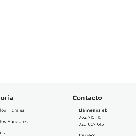
oria
Contacto
los Florales
Llámenos al:
962 715 119
los Fúnebres
929 857 613
los
Correo: