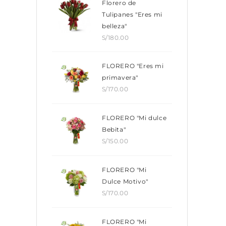
Florero de
Tulipanes "Eres mi
belleza"
S/
180.00
FLORERO "Eres mi
primavera"
S/
170.00
FLORERO "Mi dulce
Bebita"
S/
150.00
FLORERO "Mi
Dulce Motivo"
S/
170.00
FLORERO "Mi