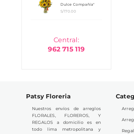
Dulce Compañía"
S/
170.00
Central:
962 715 119
Patsy Floreria
Categ
Nuestros envíos de arreglos
Arreg
FLORALES, FLOREROS, Y
Arreg
REGALOS a domicilio es en
todo lima metropolitana y
Rega