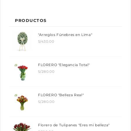
PRODUCTOS
"Arreglos Fúnebres en Lima"
S/
430.00
FLORERO "Elegancia Total"
S/
280.00
FLORERO "Belleza Real"
S/
280.00
Florero de Tulipanes "Eres mi belleza"